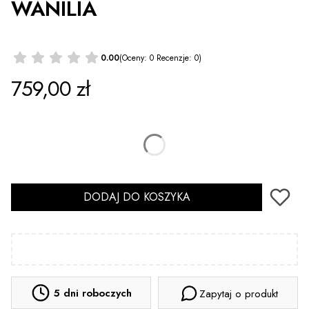
WANILIA
0.00
(Oceny: 0 Recenzje: 0)
Cena
759,00 zł
*
Rozmiar
Wybierz
DODAJ DO KOSZYKA
5 dni roboczych
Zapytaj o produkt