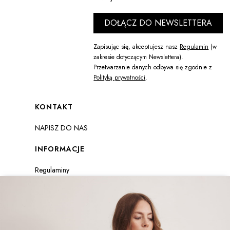
DOŁĄCZ DO NEWSLETTERA
Zapisując się, akceptujesz nasz
Regulamin
(w
zakresie dotyczącym Newslettera).
Przetwarzanie danych odbywa się zgodnie z
Polityką prywatności
.
Linki w stopce
KONTAKT
NAPISZ DO NAS
INFORMACJE
Regulaminy
Formularz zwrotu
Polityka prywatności
Zwroty i reklamacje