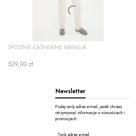
SPODNIE CATHERINE WANILIA
529,00 zł
Cena
Newsletter
Podaj swój adres e-mail, jeżeli chcesz
otrzymywać informacje o nowościach i
promocjach.
ZOBACZ PRODUKT
Twój adres e-mail