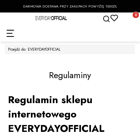
DARMOWA DOSTAWA PRZY ZAKUPACH POWYŻEJ 1000ZŁ
Otwórz wyszukiwa
Produk
Przejdź do:
EVERYDAYOFFICIAL
Regulaminy
Regulamin sklepu
internetowego
EVERYDAYOFFICIAL