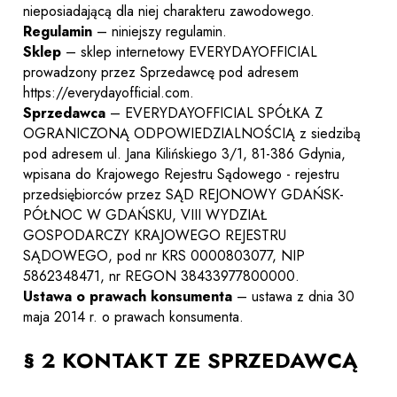
nieposiadającą dla niej charakteru zawodowego.
Regulamin
– niniejszy regulamin.
Sklep
– sklep internetowy EVERYDAYOFFICIAL
prowadzony przez Sprzedawcę pod adresem
https://everydayofficial.com.
Sprzedawca
– EVERYDAYOFFICIAL SPÓŁKA Z
OGRANICZONĄ ODPOWIEDZIALNOŚCIĄ z siedzibą
pod adresem ul. Jana Kilińskiego 3/1, 81-386 Gdynia,
wpisana do Krajowego Rejestru Sądowego - rejestru
przedsiębiorców przez SĄD REJONOWY GDAŃSK-
PÓŁNOC W GDAŃSKU, VIII WYDZIAŁ
GOSPODARCZY KRAJOWEGO REJESTRU
SĄDOWEGO, pod nr KRS 0000803077, NIP
5862348471, nr REGON 38433977800000.
Ustawa o prawach konsumenta
– ustawa z dnia 30
maja 2014 r. o prawach konsumenta.
§ 2 KONTAKT ZE SPRZEDAWCĄ