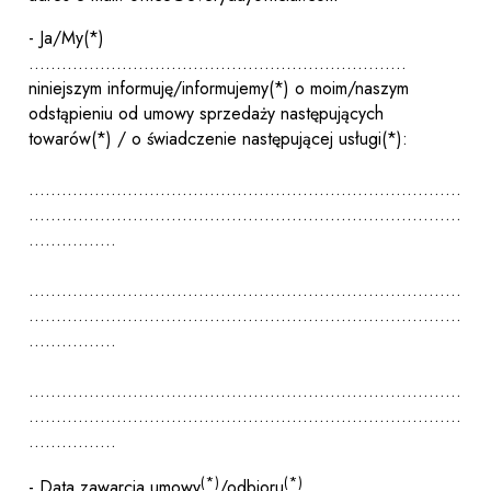
- Ja/My(*)
.....................................................................
niniejszym informuję/informujemy(*) o moim/naszym
odstąpieniu od umowy sprzedaży następujących
towarów(*) / o świadczenie następującej usługi(*):
...............................................................................
...............................................................................
................
...............................................................................
...............................................................................
................
...............................................................................
...............................................................................
................
(*)
(*)
- Data zawarcia umowy
/odbioru