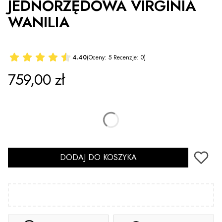
JEDNORZĘDOWA VIRGINIA
WANILIA
4.40
(Oceny: 5 Recenzje: 0)
Cena
759,00 zł
*
Rozmiar
Wybierz
DODAJ DO KOSZYKA