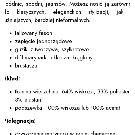
spódnic, spodni, jeansów. Możesz nosić ją zarówno
do klasycznych, eleganckich stylizacji, jak i
luźniejszych, bardziej nieformalnych.
taliowany fason
zapięcie jednorzędowe
guziki z tworzywa, szylkretowe
dół marynarki lekko zaokrąglony
brustasza
Skład:
tkanina wierzchnia: 64% wiskoza, 33% poliester,
3% elastan
podszewka: 100% wiskoza lub 100% acetat
Pielęgnacja:
czyszczenie marynarki w pralni chemicznej.