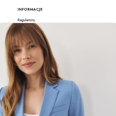
INFORMACJE
Regulaminy
Formularz zwrotu
Polityka prywatności
Zwroty i reklamacje
Everydayofficial.com
ul.Kilińskiego 3/1
81-386 Gdynia
office@everydayofficial.com
+48793130344