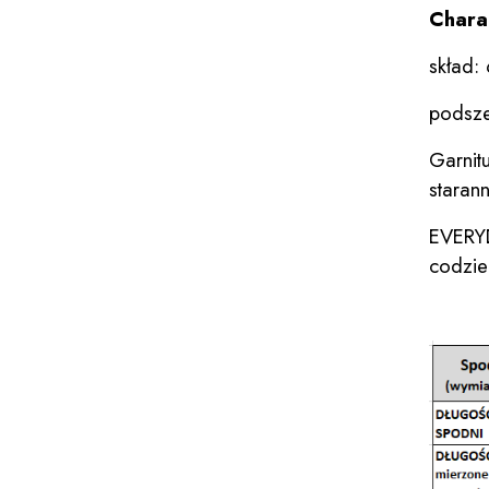
Chara
skład:
podsz
Garni
starann
EVERY
codzie