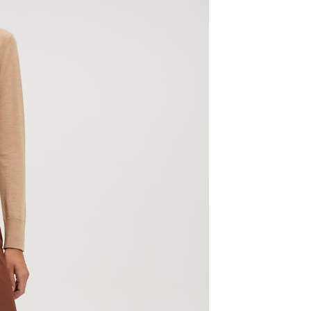
DOŁĄCZ DO NEWSLETTERA
Zapisując się, akceptujesz nasz
Regulamin
(w zakresie dotyczącym 
zgodnie z
Polityką prywatności
.
INFORMACJE
Regulaminy
Formularz zwrotu
Polityka prywatności