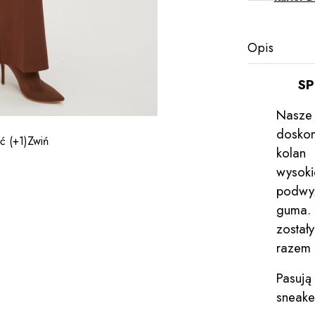
Opis
SP
Nasze 
dosko
ęć
(+1)
Zwiń
kolan 
wysoki
podwy
guma.
zosta
razem 
Pasują
sneake