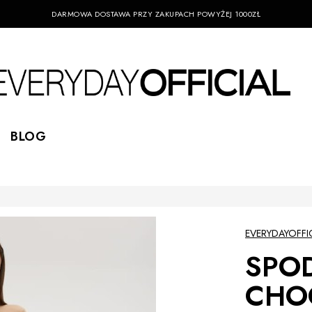
DARMOWA DOSTAWA PRZY ZAKUPACH POWYŻEJ 1000ZŁ
BLOG
EVERYDAYOFFI
SPOD
CHO