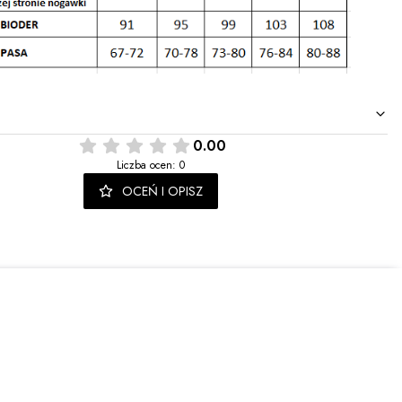
0.00
Liczba ocen: 0
OCEŃ I OPISZ
je o nowościach i promocjach.