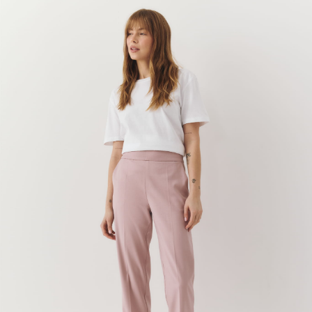
Polityka prywatności
Zwroty i reklamacje
Everydayofficial.com
ul.Kilińskiego 3/1
81-386 Gdynia
office@everydayofficial.com
+48793130344
Sklep internetowy
Shoper.pl