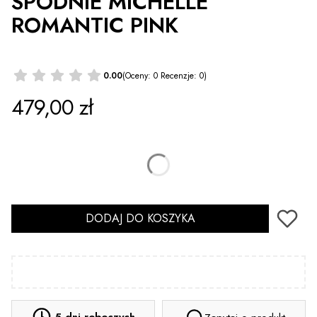
SPODNIE MICHELLE
ROMANTIC PINK
0.00
(Oceny: 0 Recenzje: 0)
Cena
479,00 zł
*
Rozmiar
Wybierz
DODAJ DO KOSZYKA
5 dni roboczych