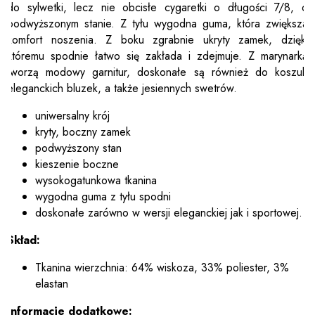
do sylwetki, lecz nie obcisłe cygaretki o długości 7/8, o
podwyższonym stanie. Z tyłu wygodna guma, która zwiększa
komfort noszenia. Z boku zgrabnie ukryty zamek, dzięki
któremu spodnie łatwo się zakłada i zdejmuje. Z marynarką
tworzą modowy garnitur, doskonałe są również do koszul,
eleganckich bluzek, a także jesiennych swetrów.
uniwersalny krój
kryty, boczny zamek
podwyższony stan
kieszenie boczne
wysokogatunkowa tkanina
wygodna guma z tyłu spodni
doskonałe zarówno w wersji eleganckiej jak i sportowej.
Skład:
Tkanina wierzchnia: 64% wiskoza, 33% poliester, 3%
elastan
Informacje dodatkowe: