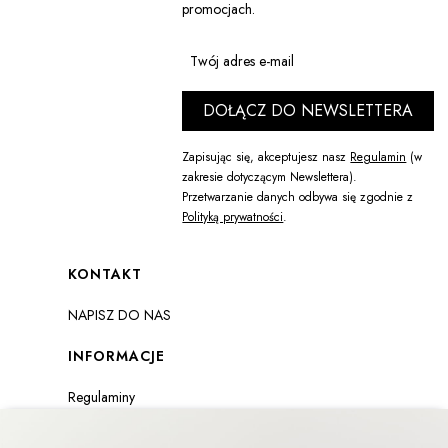
promocjach.
ZOBACZ PRODUKT
Twój adres e-mail
DOŁĄCZ DO NEWSLETTERA
Zapisując się, akceptujesz nasz
Regulamin
(w
zakresie dotyczącym Newslettera).
Przetwarzanie danych odbywa się zgodnie z
Polityką prywatności
.
Linki w stopce
KONTAKT
NAPISZ DO NAS
INFORMACJE
Regulaminy
Formularz zwrotu