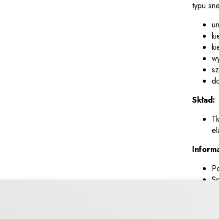
typu sn
un
ki
ki
wy
sz
do
Skład:
Tk
el
Inform
Po
Sp
Model C
kolorach