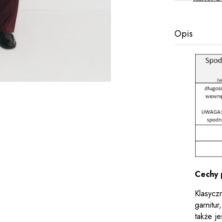
Opis
Cechy 
Klasycz
garnitu
także je