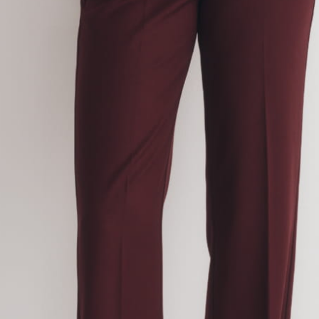
Twój adres e-mail
DOŁĄCZ DO NEWSLETTERA
Zapisując się, akceptujesz nasz
Regulamin
(w zakresie dotyczącym 
zgodnie z
Polityką prywatności
.
INFORMACJE