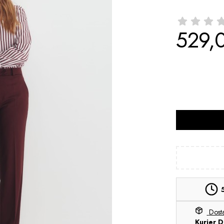
529,0
Cena
*
Rozmiar
Wybierz
Dos
Kurier D