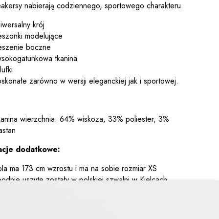
eakersy nabierają codziennego, sportowego charakteru.
iwersalny krój
eszonki modelujące
eszenie boczne
sokogatunkowa tkanina
lufki
skonałe zarówno w wersji eleganckiej jak i sportowej.
anina wierzchnia: 64% wiskoza, 33% poliester, 3%
astan
acje dodatkowe:
la ma 173 cm wzrostu i ma na sobie rozmiar XS
odnie uszyte zostały w polskiej szwalni w Kielcach.
atherine to nasz
BESTSELLER
występuje również w
: jasny szary, cappuccino, granat, czarny, wanilia,