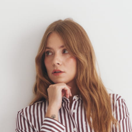
offwhite
Opinie