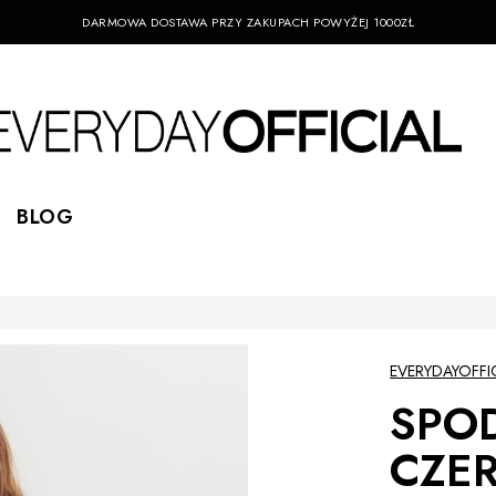
DARMOWA DOSTAWA PRZY ZAKUPACH POWYŻEJ 1000ZŁ
BLOG
EVERYDAYOFFI
SPOD
CZE