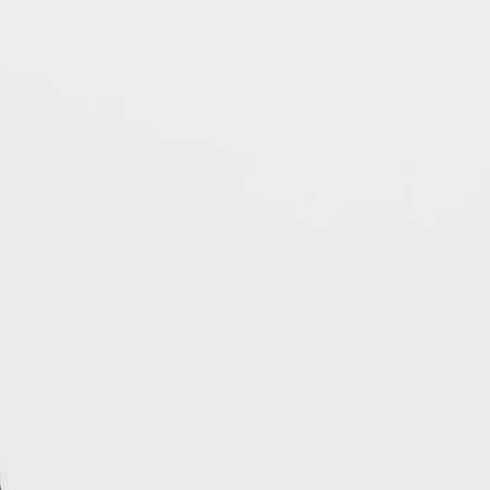
, ciemny brąz.
0.00
Liczba ocen: 0
OCEŃ I OPISZ