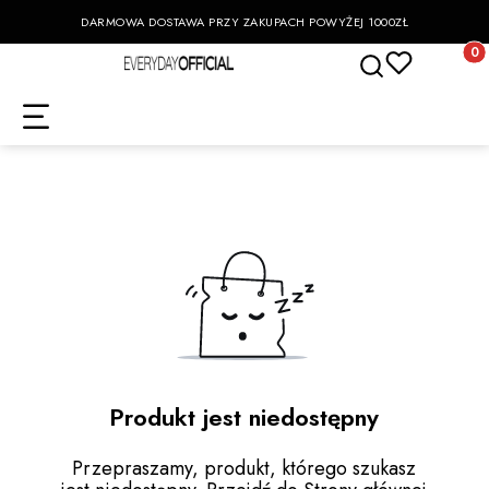
DARMOWA DOSTAWA PRZY ZAKUPACH POWYŻEJ 1000ZŁ
Otwórz wyszukiwa
Produk
Produkt jest niedostępny
Przepraszamy, produkt, którego szukasz