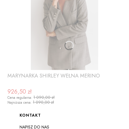
MARYNARKA SHIRLEY WEŁNA MERINO
926,50 zł
Cena promocyjna
1 090,00 zł
Cena regularna:
1 090,00 zł
Najniższa cena:
Linki w stopce
KONTAKT
NAPISZ DO NAS