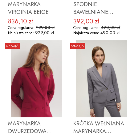
MARYNARKA
SPODNIE
VIRGINIA BEIGE
BAWEŁNIANE
MICHELLE
836,10 zł
392,00 zł
Cena promocyjna
Cena promocyjna
CZEKOLADOWY
929,00 zł
490,00 zł
Cena regularna:
Cena regularna:
929,00 zł
490,00 zł
Najniższa cena:
Najniższa cena:
TENIS
OKAZJA
OKAZJA
ZOBACZ PRODUKT
ZOBACZ PRODUKT
MARYNARKA
KRÓTKA WEŁNIANA
DWURZĘDOWA
MARYNARKA