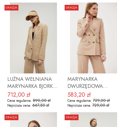
OKAZJA
OKAZJA
ZOBACZ PRODUKT
ZOBACZ PRODUKT
LUŹNA WEŁNIANA
MARYNARKA
MARYNARKA BJORK
DWURZĘDOWA
BEŻOWE PASKI
MICHELLE BEIGE
712,00 zł
583,20 zł
Cena promocyjna
Cena promocyjna
890,00 zł
729,00 zł
Cena regularna:
Cena regularna:
667,50 zł
729,00 zł
Najniższa cena:
Najniższa cena:
OKAZJA
OKAZJA