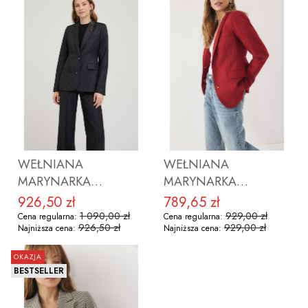
ZOBACZ PRODUKT
ZOBACZ PRODUKT
WEŁNIANA
WEŁNIANA
MARYNARKA
MARYNARKA
VIRGINIA PREMIUM
VIRGINIA RED
926,50 zł
789,65 zł
Cena promocyjna
Cena promocyjna
1 090,00 zł
929,00 zł
Cena regularna:
Cena regularna:
926,50 zł
929,00 zł
Najniższa cena:
Najniższa cena:
OKAZJA
BESTSELLER