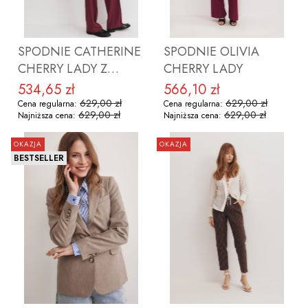
SPODNIE CATHERINE
SPODNIE OLIVIA
CHERRY LADY Z
CHERRY LADY
WEŁNĄ
534,65 zł
566,10 zł
Cena promocyjna
Cena promocyjna
629,00 zł
629,00 zł
Cena regularna:
Cena regularna:
629,00 zł
629,00 zł
Najniższa cena:
Najniższa cena:
OKAZJA
OKAZJA
BESTSELLER
ZOBACZ PRODUKT
ZOBACZ PRODUKT