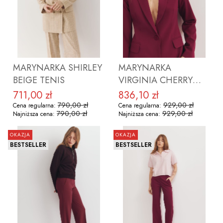
ZOBACZ PRODUKT
ZOBACZ PRODUKT
MARYNARKA SHIRLEY
MARYNARKA
BEIGE TENIS
VIRGINIA CHERRY
LADY Z WEŁNĄ
711,00 zł
836,10 zł
Cena promocyjna
Cena promocyjna
790,00 zł
929,00 zł
Cena regularna:
Cena regularna:
790,00 zł
929,00 zł
Najniższa cena:
Najniższa cena:
OKAZJA
OKAZJA
BESTSELLER
BESTSELLER
ZOBACZ PRODUKT
ZOBACZ PRODUKT