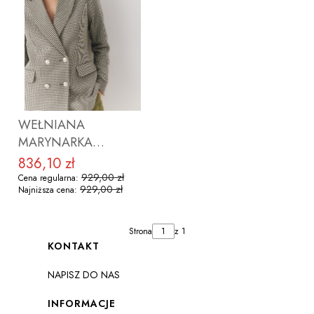
ZOBACZ PRODUKT
ZOBACZ PRODUKT
WEŁNIANA
MARYNARKA
MICHELLE SZARA
836,10 zł
Cena promocyjna
PEPITKA
929,00 zł
Cena regularna:
929,00 zł
Najniższa cena:
Strona
z 1
Linki w stopce
KONTAKT
NAPISZ DO NAS
INFORMACJE