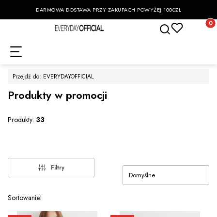
DARMOWA DOSTAWA PRZY ZAKUPACH POWYŻEJ 1000ZŁ
Otwórz wyszukiwa
Produk
Przejdź do:
EVERYDAYOFFICIAL
Produkty w promocji
Produkty:
33
Filtry
Domyślne
Lista produktów
Sortowanie: