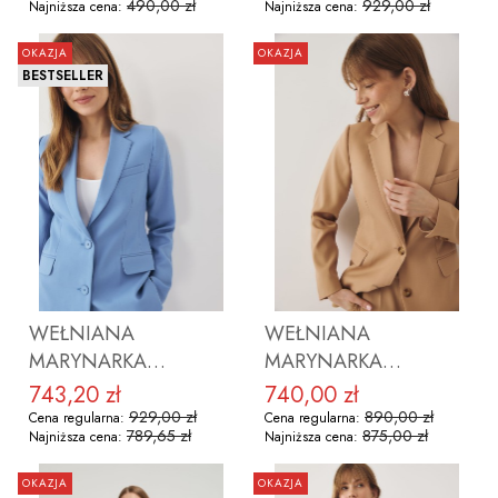
490,00 zł
929,00 zł
Najniższa cena:
Najniższa cena:
OKAZJA
OKAZJA
BESTSELLER
ZOBACZ PRODUKT
ZOBACZ PRODUKT
WEŁNIANA
WEŁNIANA
MARYNARKA
MARYNARKA
VIRGINIA BLUE SKY
VIRGINIA
743,20 zł
740,00 zł
Cena promocyjna
Cena promocyjna
CAPPUCCINO
929,00 zł
890,00 zł
Cena regularna:
Cena regularna:
789,65 zł
875,00 zł
Najniższa cena:
Najniższa cena:
OKAZJA
OKAZJA