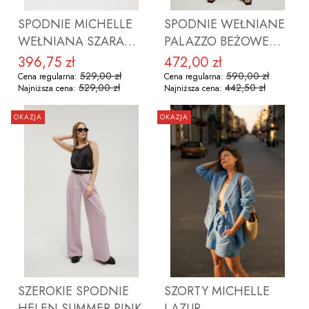
SPODNIE MICHELLE
SPODNIE WEŁNIANE
WEŁNIANA SZARA
PALAZZO BEŻOWE
KRATA
PASKI
396,75 zł
472,00 zł
Cena promocyjna
Cena promocyjna
529,00 zł
590,00 zł
Cena regularna:
Cena regularna:
529,00 zł
442,50 zł
Najniższa cena:
Najniższa cena:
OKAZJA
OKAZJA
ZOBACZ PRODUKT
ZOBACZ PRODUKT
SZEROKIE SPODNIE
SZORTY MICHELLE
HELEN SUMMER PINK
LAZUR