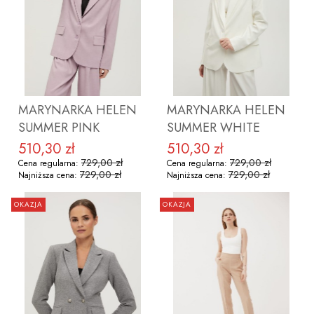
ZOBACZ PRODUKT
ZOBACZ PRODUKT
MARYNARKA HELEN
MARYNARKA HELEN
SUMMER PINK
SUMMER WHITE
510,30 zł
510,30 zł
Cena promocyjna
Cena promocyjna
729,00 zł
729,00 zł
Cena regularna:
Cena regularna:
729,00 zł
729,00 zł
Najniższa cena:
Najniższa cena:
OKAZJA
OKAZJA
ZOBACZ PRODUKT
ZOBACZ PRODUKT