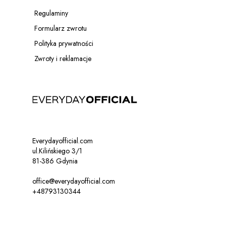
ZOBACZ PRODUKT
Regulaminy
Formularz zwrotu
Polityka prywatności
Zwroty i reklamacje
Everydayofficial.com
ul.Kilińskiego 3/1
81-386 Gdynia
office@everydayofficial.com
+48793130344