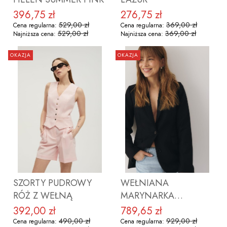
396,75 zł
276,75 zł
Cena promocyjna
Cena promocyjna
529,00 zł
369,00 zł
Cena regularna:
Cena regularna:
529,00 zł
369,00 zł
Najniższa cena:
Najniższa cena:
OKAZJA
OKAZJA
ZOBACZ PRODUKT
ZOBACZ PRODUKT
SZORTY PUDROWY
WEŁNIANA
RÓŻ Z WEŁNĄ
MARYNARKA
VIRGINIA BLACK
392,00 zł
789,65 zł
Cena promocyjna
Cena promocyjna
490,00 zł
929,00 zł
Cena regularna:
Cena regularna: