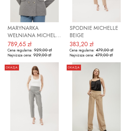
MARYNARKA
SPODNIE MICHELLE
WEŁNIANA MICHELLE
BEIGE
GRAY
789,65 zł
383,20 zł
Cena promocyjna
Cena promocyjna
929,00 zł
479,00 zł
Cena regularna:
Cena regularna:
929,00 zł
479,00 zł
Najniższa cena:
Najniższa cena:
OKAZJA
OKAZJA
ZOBACZ PRODUKT
ZOBACZ PRODUKT