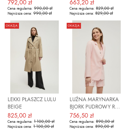
MICHELLE FUKSJA Z
DOROTHY SILVER
792,00 zł
663,20 zł
Cena promocyjna
Cena promocyjna
JEDWABIEM
BLUE
990,00 zł
829,00 zł
Cena regularna:
Cena regularna:
990,00 zł
829,00 zł
Najniższa cena:
Najniższa cena:
OKAZJA
OKAZJA
ZOBACZ PRODUKT
ZOBACZ PRODUKT
LEKKI PŁASZCZ LULU
LUŹNA MARYNARKA
BEIGE
BJORK PUDROWY RÓŻ
Z WEŁNĄ
825,00 zł
756,50 zł
Cena promocyjna
Cena promocyjna
1 100,00 zł
890,00 zł
Cena regularna:
Cena regularna:
1 100,00 zł
890,00 zł
Najniższa cena:
Najniższa cena: