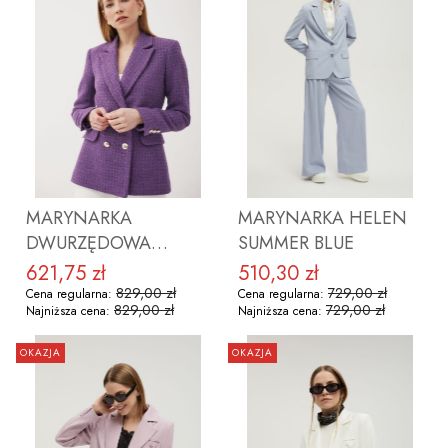
ZOBACZ PRODUKT
ZOBACZ PRODUKT
MARYNARKA
MARYNARKA HELEN
DWURZĘDOWA
SUMMER BLUE
MICHELLE VIOLET
621,75 zł
510,30 zł
Cena promocyjna
Cena promocyjna
TWEED Z WEŁNĄ
829,00 zł
729,00 zł
Cena regularna:
Cena regularna:
829,00 zł
729,00 zł
Najniższa cena:
Najniższa cena:
OKAZJA
OKAZJA