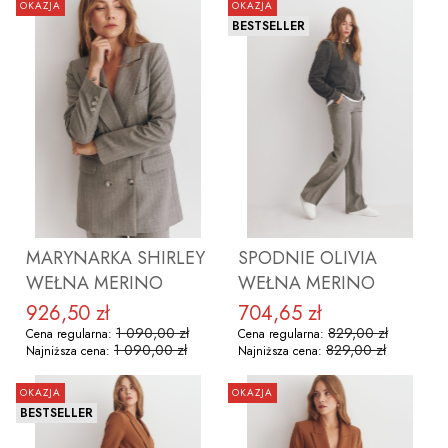
OKAZJA
OKAZJA
BESTSELLER
MARYNARKA SHIRLEY
SPODNIE OLIVIA
WEŁNA MERINO
WEŁNA MERINO
926,50 zł
704,65 zł
Cena promocyjna
Cena promocyjna
1 090,00 zł
829,00 zł
Cena regularna:
Cena regularna:
1 090,00 zł
829,00 zł
Najniższa cena:
Najniższa cena:
OKAZJA
OKAZJA
BESTSELLER