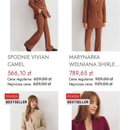
ZOBACZ PRODUKT
ZOBACZ PRODUKT
SPODNIE VIVIAN
MARYNARKA
CAMEL
WEŁNIANA SHIRLEY
CAMEL
566,10 zł
789,65 zł
Cena promocyjna
Cena promocyjna
629,00 zł
929,00 zł
Cena regularna:
Cena regularna:
629,00 zł
929,00 zł
Najniższa cena:
Najniższa cena:
OKAZJA
OKAZJA
BESTSELLER
BESTSELLER