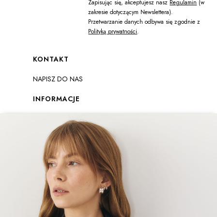
Zapisując się, akceptujesz nasz
Regulamin
(w
zakresie dotyczącym Newslettera).
Przetwarzanie danych odbywa się zgodnie z
Polityką prywatności
.
Linki w stopce
KONTAKT
NAPISZ DO NAS
INFORMACJE
Regulaminy
Formularz zwrotu
Polityka prywatności
Zwroty i reklamacje