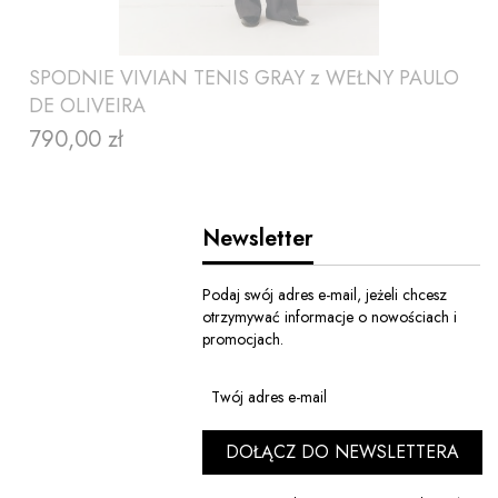
SPODNIE VIVIAN TENIS GRAY z WEŁNY PAULO
DE OLIVEIRA
790,00 zł
Cena
Newsletter
Podaj swój adres e-mail, jeżeli chcesz
otrzymywać informacje o nowościach i
promocjach.
ZOBACZ PRODUKT
Twój adres e-mail
DOŁĄCZ DO NEWSLETTERA