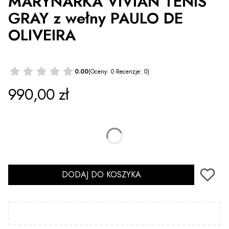
MARYNARKA VIVIAN TENIS
GRAY z wełny PAULO DE
OLIVEIRA
0.00
(Oceny: 0 Recenzje: 0)
Cena
990,00 zł
*
Rozmiar
Wybierz
DODAJ DO KOSZYKA