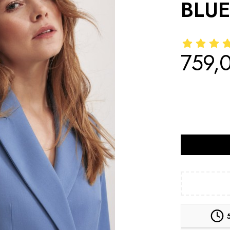
BLU
759,0
Cena
*
Rozmiar
Wybierz