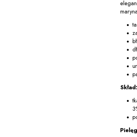
elega
maryna
t
z
bł
d
p
u
p
Skład
t
3
p
Pielęg