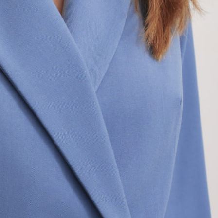
DANE KONTAKTOWE
Everydayofficial.com
ul.Kilińskiego 3/1
81-386 Gdynia
office@everydayofficial.com