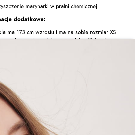
zyszczenie marynarki w pralni chemicznej
macje dodatkowe:
ola ma 173 cm wzrostu i ma na sobie rozmiar XS
arynarka uszyta została w szwalni w Kielcach.
5.00
Liczba ocen: 1
OCEŃ I OPISZ
 już moja trzecia w kolekcji. Piękny zgaszony kolor. Doskonale odszyta.