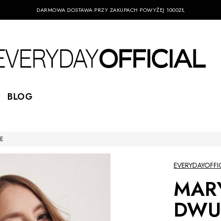
DARMOWA DOSTAWA PRZY ZAKUPACH POWYŻEJ 1000ZŁ
BLOG
E
EVERYDAYOFFI
MAR
DWU