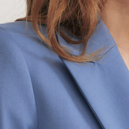
Newsletter
Podaj swój adres e-mail, jeżeli chcesz otrzymywać informac
Twój adres e-mail
DOŁĄCZ DO NEWSLETTERA
Zapisując się, akceptujesz nasz
Regulamin
(w zakresie dotyczącym 
zgodnie z
Polityką prywatności
.