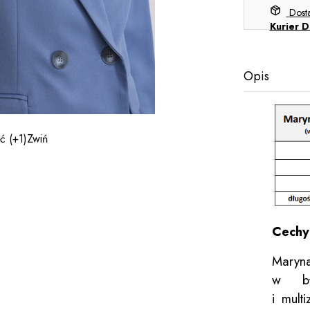
Dos
Kurier D
Opis
ęć
(+1)
Zwiń
Cechy
Maryn
w bł
i mult