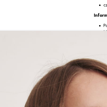
c
Infor
P
M
Opinie
Kasia
28 kwietnia 2026
Świetna marynarka. To