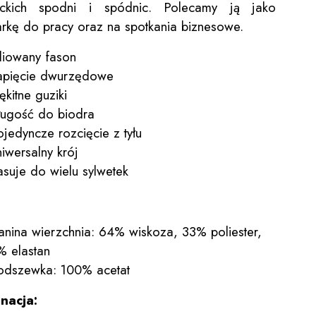
nckich spodni i spódnic. Polecamy ją jako
rkę do pracy oraz na spotkania biznesowe.
aliowany fason
apięcie dwurzędowe
ękitne guziki
ługość do biodra
ojedyncze rozcięcie z tyłu
niwersalny krój
asuje do wielu sylwetek
:
kanina wierzchnia: 64% wiskoza, 33% poliester,
% elastan
odszewka: 100% acetat
nacja: