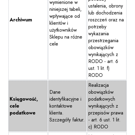
wymienione w
ustalenia, obrony
niniejszej tabeli,
lub dochodzenia
wpływające od
Archiwum
roszczeń oraz na
klientów i
potrzeby
użytkowników
wykazania
Sklepu na różne
przestrzegania
cele
obowiązków
wynikających z
RODO - art. 6
ust. 1 lit. f)
RODO
Realizacja
Dane
obowiązków
Księgowość,
identyfikacyjne i
podatkowych
cele
kontaktowe
wynikających z
podatkowe
klienta.
przepisów prawa
Szczegóły faktur.
- art. 6 ust. 1 lit.
c) RODO