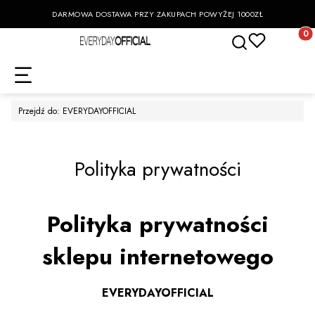
DARMOWA DOSTAWA PRZY ZAKUPACH POWYŻEJ 1000ZŁ
Otwórz wyszukiwa
Produk
Przejdź do:
EVERYDAYOFFICIAL
Polityka prywatności
Polityka prywatności
sklepu internetowego
EVERYDAYOFFICIAL