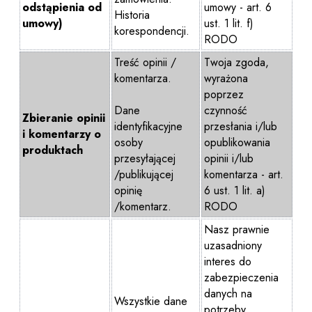
odstąpienia od
umowy - art. 6
Historia
umowy)
ust. 1 lit. f)
korespondencji.
RODO
Treść opinii /
Twoja zgoda,
komentarza.
wyrażona
poprzez
Dane
czynność
Zbieranie opinii
identyfikacyjne
przesłania i/lub
i komentarzy o
osoby
opublikowania
produktach
przesyłającej
opinii i/lub
/publikującej
komentarza - art.
opinię
6 ust. 1 lit. a)
/komentarz.
RODO
Nasz prawnie
uzasadniony
interes do
zabezpieczenia
danych na
Wszystkie dane
potrzeby