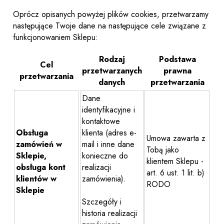
Oprócz opisanych powyżej plików cookies, przetwarzamy
następujące Twoje dane na następujące cele związane z
funkcjonowaniem Sklepu:
Rodzaj
Podstawa
Cel
przetwarzanych
prawna
przetwarzania
danych
przetwarzania
Dane
identyfikacyjne i
kontaktowe
Obsługa
klienta (adres e-
Umowa zawarta z
zamówień w
mail i inne dane
Tobą jako
Sklepie,
konieczne do
klientem Sklepu -
obsługa kont
realizacji
art. 6 ust. 1 lit. b)
klientów w
zamówienia).
RODO
Sklepie
Szczegóły i
historia realizacji