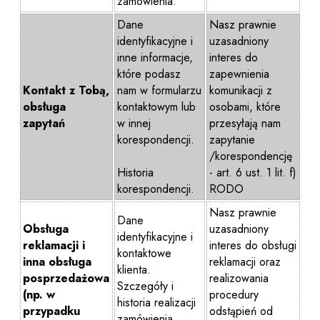
zamówienia.
Dane
Nasz prawnie
identyfikacyjne i
uzasadniony
inne informacje,
interes do
które podasz
zapewnienia
Kontakt z Tobą,
nam w formularzu
komunikacji z
obsługa
kontaktowym lub
osobami, które
zapytań
w innej
przesyłają nam
korespondencji.
zapytanie
/korespondencję
Historia
- art. 6 ust. 1 lit. f)
korespondencji.
RODO
Nasz prawnie
Dane
Obsługa
uzasadniony
identyfikacyjne i
reklamacji i
interes do obsługi
kontaktowe
inna obsługa
reklamacji oraz
klienta.
posprzedażowa
realizowania
Szczegóły i
(np. w
procedury
historia realizacji
przypadku
odstąpień od
zamówienia.