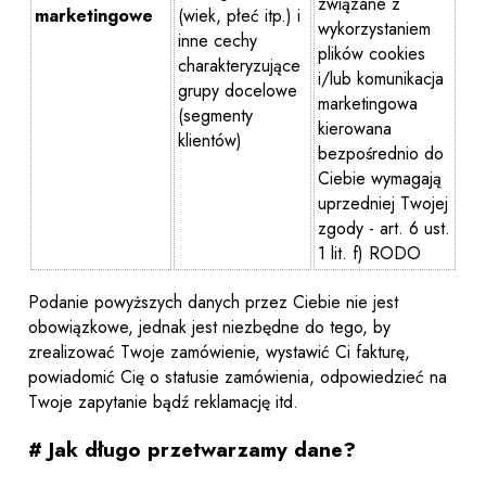
związane z
marketingowe
(wiek, płeć itp.) i
wykorzystaniem
inne cechy
plików cookies
charakteryzujące
i/lub komunikacja
grupy docelowe
marketingowa
(segmenty
kierowana
klientów)
bezpośrednio do
Ciebie wymagają
uprzedniej Twojej
zgody - art. 6 ust.
1 lit. f) RODO
Podanie powyższych danych przez Ciebie nie jest
obowiązkowe, jednak jest niezbędne do tego, by
zrealizować Twoje zamówienie, wystawić Ci fakturę,
powiadomić Cię o statusie zamówienia, odpowiedzieć na
Twoje zapytanie bądź reklamację itd.
# Jak długo przetwarzamy dane?