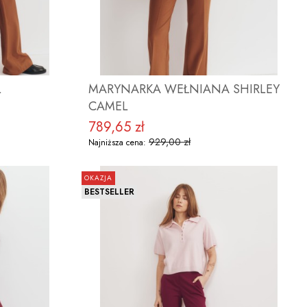
L
MARYNARKA WEŁNIANA SHIRLEY
CAMEL
789,65 zł
Cena promocyjna
929,00 zł
Najniższa cena:
OKAZJA
BESTSELLER
KT
ZOBACZ PRODUKT