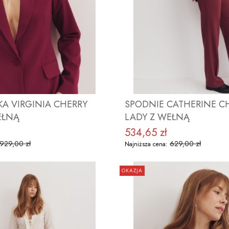
A VIRGINIA CHERRY
SPODNIE CATHERINE C
EŁNĄ
LADY Z WEŁNĄ
534,65 zł
yjna
Cena promocyjna
929,00 zł
629,00 zł
Najniższa cena:
OKAZJA