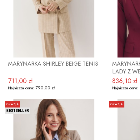
MARYNARKA SHIRLEY BEIGE TENIS
MARYNARK
LADY Z W
711,00 zł
836,10 zł
Cena promocyjna
Cena promoc
790,00 zł
Najniższa cena:
Najniższa cena:
OKAZJA
OKAZJA
BESTSELLER