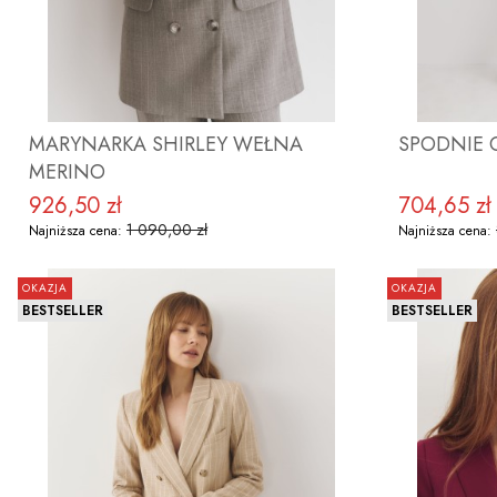
MARYNARKA SHIRLEY WEŁNA
MERINO
926,50 zł
704,65 zł
Cena promocyjna
Cena promoc
1 090,00 zł
Najniższa cena:
Najniższa cena:
OKAZJA
OKAZJA
BESTSELLER
BESTSELLER
ZOBACZ PRODUKT
Z