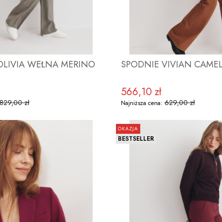
SPODNIE OLIVIA WEŁNA MERINO
SPODNIE VIVIAN CAME
566,10 zł
yjna
Cena promocyjna
829,00 zł
629,00 zł
Najniższa cena:
OKAZJA
BESTSELLER
OBACZ PRODUKT
ZOBACZ PRODU