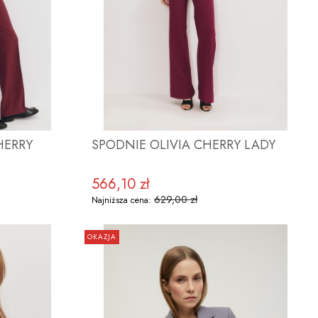
HERRY
SPODNIE OLIVIA CHERRY LADY
566,10 zł
Cena promocyjna
629,00 zł
Najniższa cena:
OKAZJA