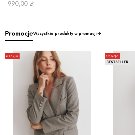
990,00 zł
Cena
Promocje
Wszystkie produkty w promocji
OKAZJA
OKAZJA
BESTSELLER
ZOBACZ PRODUKT