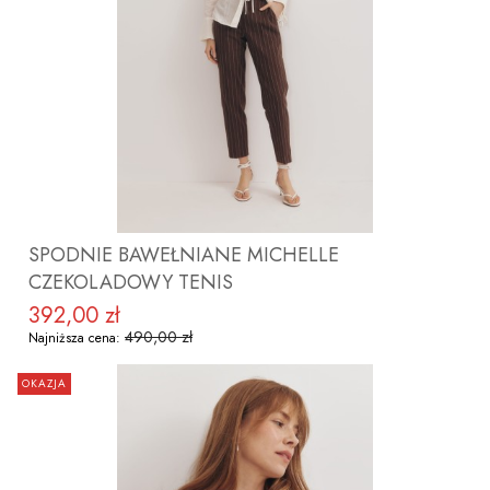
ZOBACZ PRODUKT
SPODNIE BAWEŁNIANE MICHELLE
CZEKOLADOWY TENIS
392,00 zł
Cena promocyjna
490,00 zł
Najniższa cena:
OKAZJA