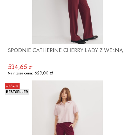
SPODNIE CATHERINE CHERRY LADY Z WEŁNĄ
534,65 zł
Cena promocyjna
629,00 zł
Najniższa cena:
OKAZJA
BESTSELLER
ZOBACZ PRODUKT