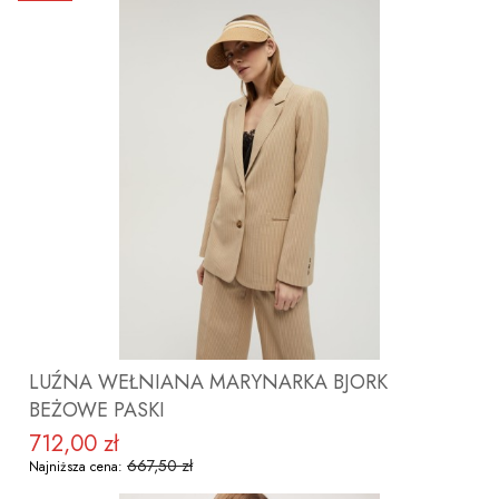
ZOBACZ PRODUKT
LUŹNA WEŁNIANA MARYNARKA BJORK
BEŻOWE PASKI
712,00 zł
Cena promocyjna
667,50 zł
Najniższa cena: