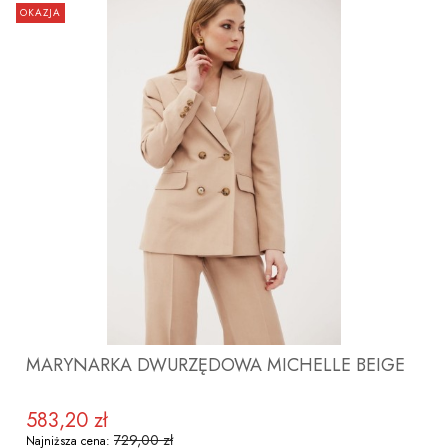
OKAZJA
ZOBACZ PRODUKT
MARYNARKA DWURZĘDOWA MICHELLE BEIGE
583,20 zł
Cena promocyjna
729,00 zł
Najniższa cena: