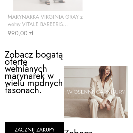
MARYNARKA VIRGINIA GRAY z
wełny VITALE BARBERIS
CANONICO
990,00 zł
Cena
Zobacz bogatą
ofertę
wełnianych
marynarek w
wielu modnych
fasonach.
ZOBACZ PRODUKT
ZACZNIJ ZAKUPY