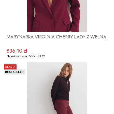
MARYNARKA VIRGINIA CHERRY LADY Z WEŁNĄ
836,10 zł
Cena promocyjna
929,00 zł
Najniższa cena:
OKAZJA
BESTSELLER
ZOBACZ PRODUKT