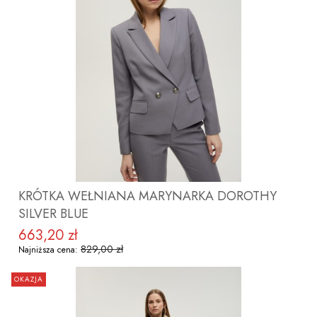
ZOBACZ PRODUKT
KRÓTKA WEŁNIANA MARYNARKA DOROTHY
SILVER BLUE
663,20 zł
Cena promocyjna
829,00 zł
Najniższa cena:
OKAZJA