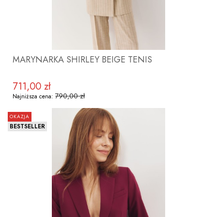
MARYNARKA SHIRLEY BEIGE TENIS
711,00 zł
Cena promocyjna
790,00 zł
Najniższa cena:
OKAZJA
BESTSELLER
ZOBACZ PRODUKT