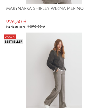
MARYNARKA SHIRLEY WEŁNA MERINO
926,50 zł
Cena promocyjna
1 090,00 zł
Najniższa cena:
OKAZJA
BESTSELLER
ZOBACZ PRODUKT