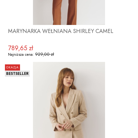
MARYNARKA WEŁNIANA SHIRLEY CAMEL
789,65 zł
Cena promocyjna
929,00 zł
Najniższa cena:
OKAZJA
BESTSELLER
ZOBACZ PRODUKT