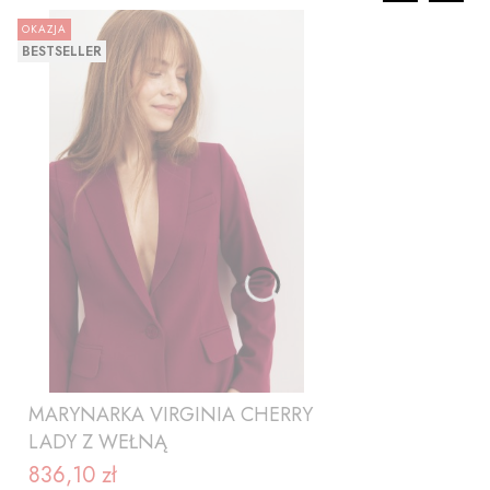
OKAZJA
BESTSELLER
MARYNARKA VIRGINIA CHERRY
LADY Z WEŁNĄ
836,10 zł
Cena promocyjna