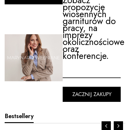
Zobacz
propozycje
wiosennych
garniturów do
pracy, na
imprezy
okolicznościowe
oraz
konferencje.
ZACZNIJ ZAKUPY
Bestsellery