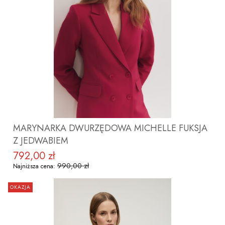
ZOBACZ PRODUKT
MARYNARKA DWURZĘDOWA MICHELLE FUKSJA
Z JEDWABIEM
792,00 zł
Cena promocyjna
990,00 zł
Najniższa cena:
OKAZJA