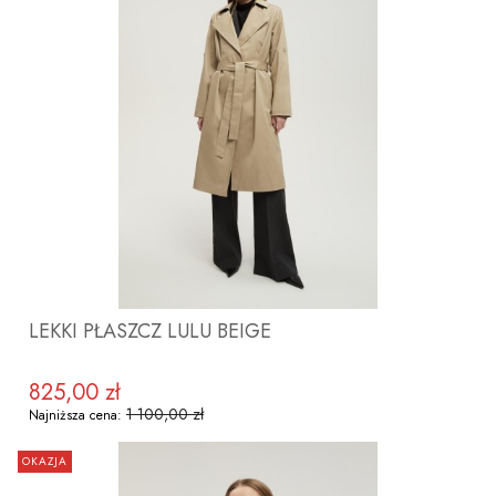
ZOBACZ PRODUKT
LEKKI PŁASZCZ LULU BEIGE
825,00 zł
Cena promocyjna
1 100,00 zł
Najniższa cena:
OKAZJA