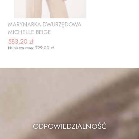
MARYNARKA DWURZĘDOWA
MICHELLE BEIGE
583,20 zł
Cena promocyjna
729,00 zł
Najniższa cena:
ZOBACZ PRODUKT
ODPOWIEDZIALNOŚĆ