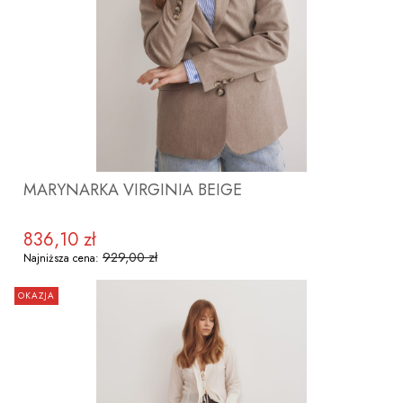
ZOBACZ PRODUKT
MARYNARKA VIRGINIA BEIGE
836,10 zł
Cena promocyjna
929,00 zł
Najniższa cena:
OKAZJA