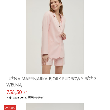
ZOBACZ PRODUKT
LUŹNA MARYNARKA BJORK PUDROWY RÓŻ Z
WEŁNĄ
756,50 zł
Cena promocyjna
890,00 zł
Najniższa cena:
OKAZJA