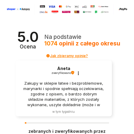
5.0
Na podstawie
1074
opinii
z całego okresu
Ocena
Jak zbieramy opinie?
Aneta
zweryfikowano
Zakupy w sklepie łatwe i bezproblemowe,
marynarki i spodnie spełniają oczekiwania,
zgodne z opisem, o bardzo dobrym
składzie materiałów, z których zostały
wykonane, uszyte dokładnie (może i w
innych sklepach zdarza się to coraz
w tym tygodniu
częściej, jednak nadal nie jest oczywiste),
kontakt łatwy a panie bardzo pomocne i
miłe. Szczerze polecam.
zebranych i zweryfikowanych przez