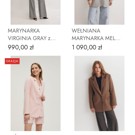
ZOBACZ PRODUKT
ZOBACZ PRODUKT
MARYNARKA
WEŁNIANA
VIRGINIA GRAY z
MARYNARKA MEL
wełny VITALE
OVERSIZE GRAY NO 2
990,00 zł
1 090,00 zł
Cena
Cena
BARBERIS CANONICO
OKAZJA
ZOBACZ PRODUKT
ZOBACZ PRODUKT