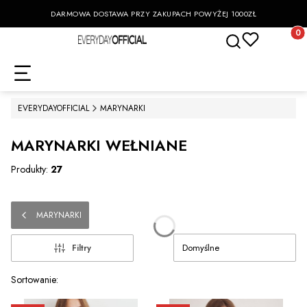
DARMOWA DOSTAWA PRZY ZAKUPACH POWYŻEJ 1000ZŁ
Otwórz wyszukiwa
Produk
EVERYDAYOFFICIAL
MARYNARKI
MARYNARKI WEŁNIANE
Produkty:
27
MARYNARKI
Domyślne
Filtry
Lista produktów
Sortowanie: