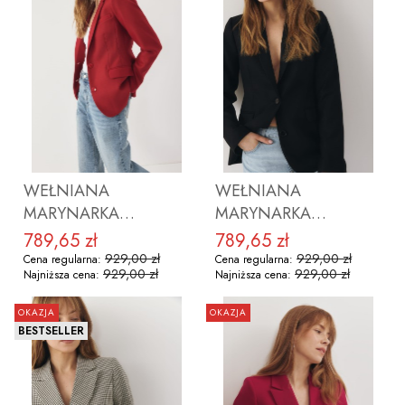
ZOBACZ PRODUKT
ZOBACZ PRODUKT
WEŁNIANA
WEŁNIANA
MARYNARKA
MARYNARKA
VIRGINIA RED
VIRGINIA BLACK
789,65 zł
789,65 zł
Cena promocyjna
Cena promocyjna
929,00 zł
929,00 zł
Cena regularna:
Cena regularna:
929,00 zł
929,00 zł
Najniższa cena:
Najniższa cena:
OKAZJA
OKAZJA
BESTSELLER