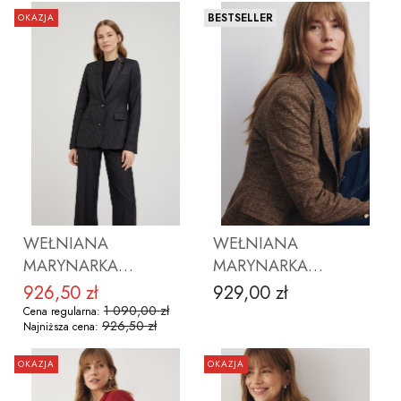
BESTSELLER
OKAZJA
ZOBACZ PRODUKT
ZOBACZ PRODUKT
WEŁNIANA
WEŁNIANA
MARYNARKA
MARYNARKA
VIRGINIA PREMIUM
MICHELLE BRĄZOWA
926,50 zł
929,00 zł
Cena promocyjna
Cena
KRATA
1 090,00 zł
Cena regularna:
926,50 zł
Najniższa cena:
OKAZJA
OKAZJA