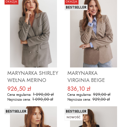
OKAZJA
OKAZJA
BESTSELLER
MARYNARKA SHIRLEY
MARYNARKA
WEŁNA MERINO
VIRGINIA BEIGE
926,50 zł
836,10 zł
Cena promocyjna
Cena promocyjna
1 090,00 zł
929,00 zł
Cena regularna:
Cena regularna:
1 090,00 zł
929,00 zł
Najniższa cena:
Najniższa cena:
BESTSELLER
BESTSELLER
NOWOŚĆ