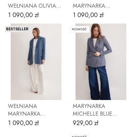
WEŁNIANA OLIVIA
MARYNARKA
PETROL WEŁNA
OVERSIZE MEL CAMEL
1 090,00 zł
1 090,00 zł
Cena
Cena
MERINO
BESTSELLER
NOWOŚĆ
ZOBACZ PRODUKT
ZOBACZ PRODUKT
WEŁNIANA
MARYNARKA
MARYNARKA
MICHELLE BLUE
OVERSIZE MEL BŁĘKIT
TWEED
1 090,00 zł
929,00 zł
Cena
Cena