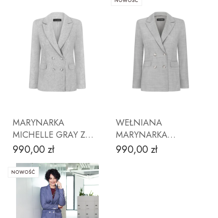
NOWOŚĆ
ZOBACZ PRODUKT
ZOBACZ PRODUKT
MARYNARKA
WEŁNIANA
MICHELLE GRAY Z
MARYNARKA
WEŁNĄ
MICHELLE SZARA
990,00 zł
990,00 zł
Cena
Cena
JODEŁKA
NOWOŚĆ