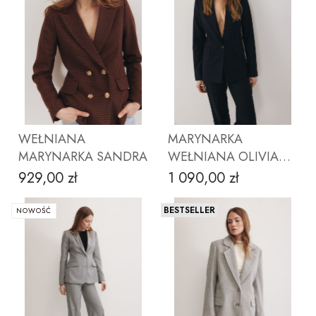
ZOBACZ PRODUKT
ZOBACZ PRODUKT
WEŁNIANA
MARYNARKA
MARYNARKA SANDRA
WEŁNIANA OLIVIA
TENIS NAVY wełna
929,00 zł
1 090,00 zł
Cena
Cena
LORO PIANA
BESTSELLER
NOWOŚĆ