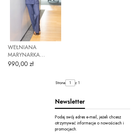
ZOBACZ PRODUKT
ZOBACZ PRODUKT
WEŁNIANA
MARYNARKA
MICHELLE
990,00 zł
Cena
SZARONIEBIESKA
Strona
z 1
Newsletter
Podaj swój adres e-mail, jeżeli chcesz
otrzymywać informacje o nowościach i
ZOBACZ PRODUKT
promocjach.