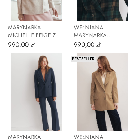
MARYNARKA
WEŁNIANA
MICHELLE BEIGE Z
MARYNARKA
WEŁNĄ
MICHELLE ZIELONA
990,00 zł
990,00 zł
Cena
Cena
KRATECZKA
BESTSELLER
ZOBACZ PRODUKT
ZOBACZ PRODUKT
MARYNARKA
WEŁNIANA