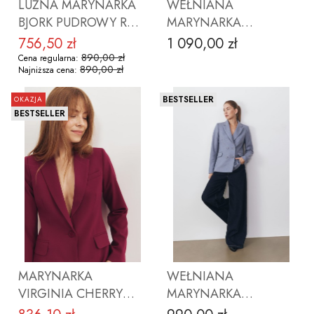
LUŹNA MARYNARKA
WEŁNIANA
BJORK PUDROWY RÓŻ
MARYNARKA
Z WEŁNĄ
OVERSIZE MEL
756,50 zł
1 090,00 zł
Cena promocyjna
Cena
TWILIGHT TAUPE
890,00 zł
Cena regularna:
890,00 zł
Najniższa cena:
BESTSELLER
OKAZJA
BESTSELLER
ZOBACZ PRODUKT
ZOBACZ PRODUKT
MARYNARKA
WEŁNIANA
VIRGINIA CHERRY
MARYNARKA
LADY Z WEŁNĄ
MICHELLE