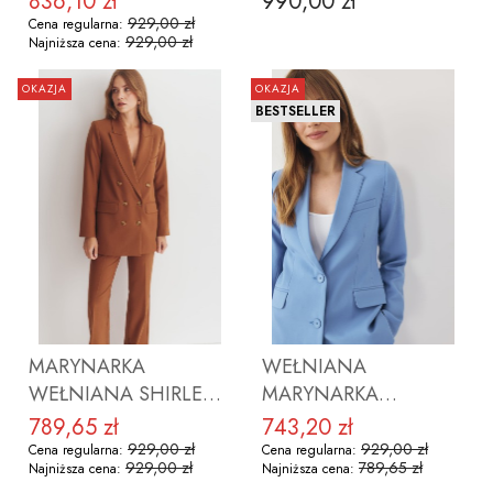
836,10 zł
990,00 zł
Cena promocyjna
Cena
SZARONIEBIESKA
929,00 zł
Cena regularna:
929,00 zł
Najniższa cena:
OKAZJA
OKAZJA
BESTSELLER
ZOBACZ PRODUKT
ZOBACZ PRODUKT
MARYNARKA
WEŁNIANA
WEŁNIANA SHIRLEY
MARYNARKA
CAMEL
VIRGINIA BLUE SKY
789,65 zł
743,20 zł
Cena promocyjna
Cena promocyjna
929,00 zł
929,00 zł
Cena regularna:
Cena regularna:
929,00 zł
789,65 zł
Najniższa cena:
Najniższa cena: