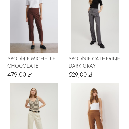
ZOBACZ PRODUKT
ZOBACZ PRODUKT
SPODNIE MICHELLE
SPODNIE CATHERINE
CHOCOLATE
DARK GRAY
479,00 zł
529,00 zł
Cena
Cena