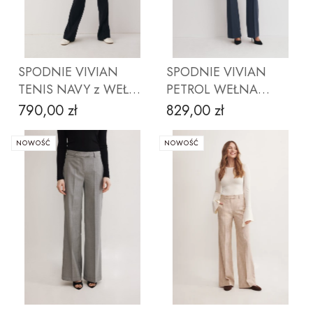
ZOBACZ PRODUKT
ZOBACZ PRODUKT
SPODNIE VIVIAN
SPODNIE VIVIAN
TENIS NAVY z WEŁNY
PETROL WEŁNA
LORO PIANA
MERINO
790,00 zł
829,00 zł
Cena
Cena
NOWOŚĆ
NOWOŚĆ
ZOBACZ PRODUKT
ZOBACZ PRODUKT