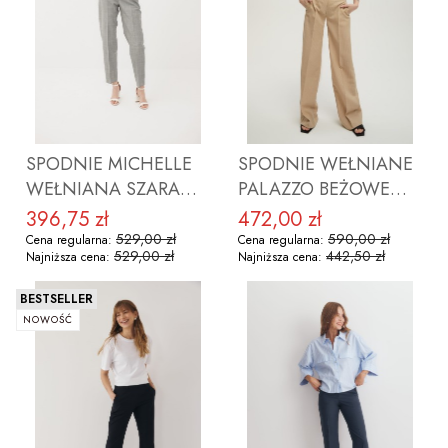
ZOBACZ PRODUKT
ZOBACZ PRODUKT
SPODNIE MICHELLE
SPODNIE WEŁNIANE
WEŁNIANA SZARA
PALAZZO BEŻOWE
KRATA
PASKI
396,75 zł
472,00 zł
Cena promocyjna
Cena promocyjna
529,00 zł
590,00 zł
Cena regularna:
Cena regularna:
529,00 zł
442,50 zł
Najniższa cena:
Najniższa cena:
BESTSELLER
NOWOŚĆ