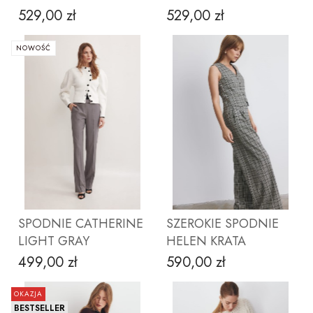
529,00 zł
529,00 zł
Cena
Cena
NOWOŚĆ
ZOBACZ PRODUKT
ZOBACZ PRODUKT
SPODNIE CATHERINE
SZEROKIE SPODNIE
LIGHT GRAY
HELEN KRATA
499,00 zł
590,00 zł
Cena
Cena
OKAZJA
BESTSELLER