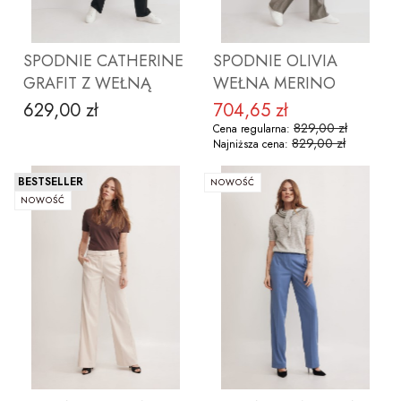
SPODNIE CATHERINE
SPODNIE OLIVIA
GRAFIT Z WEŁNĄ
WEŁNA MERINO
629,00 zł
704,65 zł
Cena
Cena promocyjna
829,00 zł
Cena regularna:
829,00 zł
Najniższa cena:
BESTSELLER
NOWOŚĆ
NOWOŚĆ
ZOBACZ PRODUKT
ZOBACZ PRODUKT