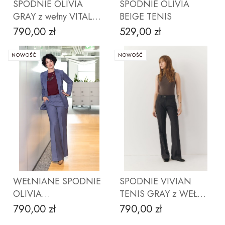
SPODNIE OLIVIA
SPODNIE OLIVIA
GRAY z wełny VITALE
BEIGE TENIS
BARBERIS CANONICO
790,00 zł
529,00 zł
Cena
Cena
NOWOŚĆ
NOWOŚĆ
ZOBACZ PRODUKT
ZOBACZ PRODUKT
WEŁNIANE SPODNIE
SPODNIE VIVIAN
OLIVIA
TENIS GRAY z WEŁNY
SZARONIEBIESKIE
PAULO DE OLIVEIRA
790,00 zł
790,00 zł
Cena
Cena