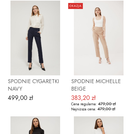
OKAZJA
ZOBACZ PRODUKT
ZOBACZ PRODUKT
SPODNIE CYGARETKI
SPODNIE MICHELLE
NAVY
BEIGE
499,00 zł
383,20 zł
Cena
Cena promocyjna
479,00 zł
Cena regularna:
479,00 zł
Najniższa cena: