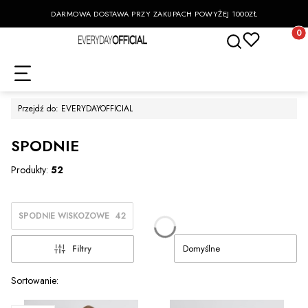
DARMOWA DOSTAWA PRZY ZAKUPACH POWYŻEJ 1000ZŁ
Otwórz wyszukiwa
Produk
Przejdź do:
EVERYDAYOFFICIAL
SPODNIE
Produkty:
52
SPODNIE WISKOZOWE
42
Domyślne
Filtry
Lista produktów
Sortowanie: