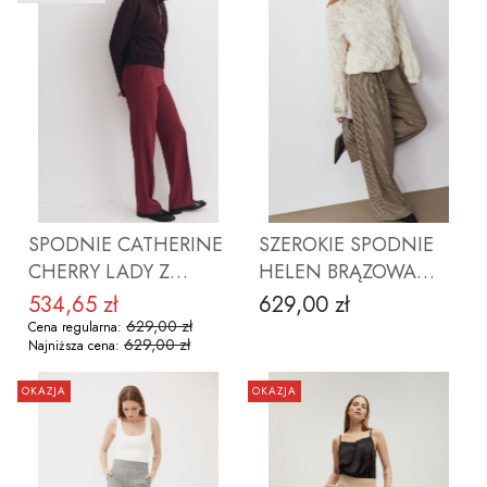
ZOBACZ PRODUKT
ZOBACZ PRODUKT
SPODNIE CATHERINE
SZEROKIE SPODNIE
CHERRY LADY Z
HELEN BRĄZOWA
WEŁNĄ
KRATA
534,65 zł
629,00 zł
Cena promocyjna
Cena
629,00 zł
Cena regularna:
629,00 zł
Najniższa cena:
OKAZJA
OKAZJA