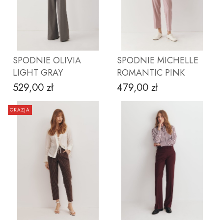
ZOBACZ PRODUKT
ZOBACZ PRODUKT
SPODNIE OLIVIA
SPODNIE MICHELLE
LIGHT GRAY
ROMANTIC PINK
529,00 zł
479,00 zł
Cena
Cena
OKAZJA
ZOBACZ PRODUKT
ZOBACZ PRODUKT