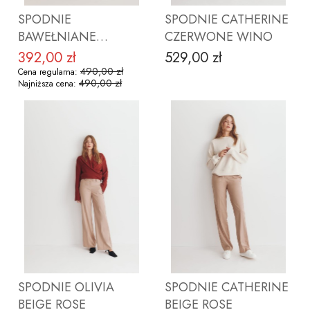
SPODNIE
SPODNIE CATHERINE
BAWEŁNIANE
CZERWONE WINO
MICHELLE
392,00 zł
529,00 zł
Cena promocyjna
Cena
CZEKOLADOWY
490,00 zł
Cena regularna:
490,00 zł
Najniższa cena:
TENIS
ZOBACZ PRODUKT
ZOBACZ PRODUKT
SPODNIE OLIVIA
SPODNIE CATHERINE
BEIGE ROSE
BEIGE ROSE