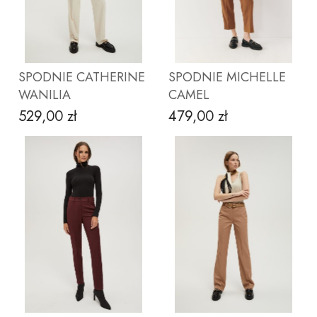
ZOBACZ PRODUKT
ZOBACZ PRODUKT
SPODNIE CATHERINE
SPODNIE MICHELLE
WANILIA
CAMEL
529,00 zł
479,00 zł
Cena
Cena
ZOBACZ PRODUKT
ZOBACZ PRODUKT