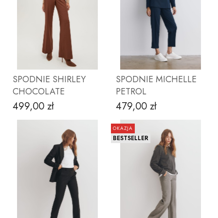
ZOBACZ PRODUKT
ZOBACZ PRODUKT
SPODNIE SHIRLEY
SPODNIE MICHELLE
CHOCOLATE
PETROL
499,00 zł
479,00 zł
Cena
Cena
OKAZJA
BESTSELLER
ZOBACZ PRODUKT
ZOBACZ PRODUKT