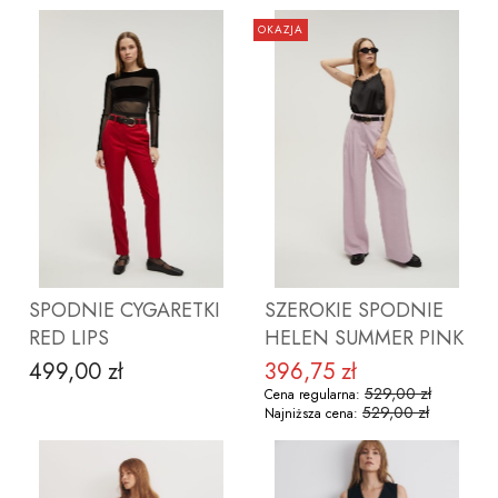
OKAZJA
ZOBACZ PRODUKT
ZOBACZ PRODUKT
SPODNIE CYGARETKI
SZEROKIE SPODNIE
RED LIPS
HELEN SUMMER PINK
499,00 zł
396,75 zł
Cena
Cena promocyjna
529,00 zł
Cena regularna:
529,00 zł
Najniższa cena: