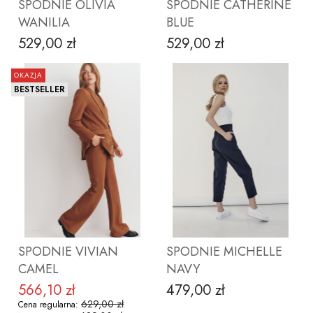
SPODNIE OLIVIA
SPODNIE CATHERINE
WANILIA
BLUE
529,00 zł
529,00 zł
Cena
Cena
OKAZJA
BESTSELLER
ZOBACZ PRODUKT
ZOBACZ PRODUKT
SPODNIE VIVIAN
SPODNIE MICHELLE
CAMEL
NAVY
566,10 zł
479,00 zł
Cena promocyjna
Cena
629,00 zł
Cena regularna: